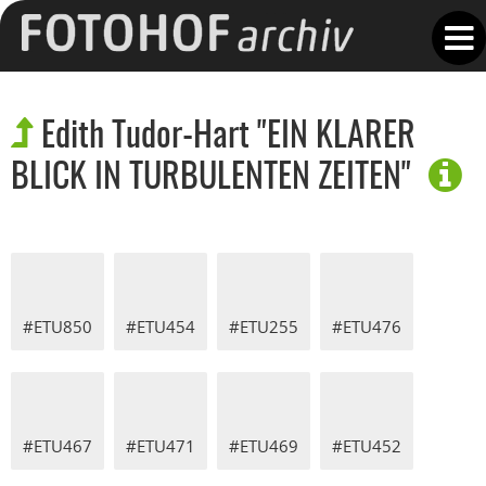
Edith Tudor-Hart "EIN KLARER
BLICK IN TURBULENTEN ZEITEN"
#ETU850
#ETU454
#ETU255
#ETU476
#ETU467
#ETU471
#ETU469
#ETU452